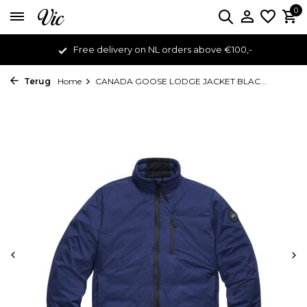
0
Free delivery on NL orders above €100,-
Terug
Home
CANADA GOOSE LODGE JACKET BLAC...