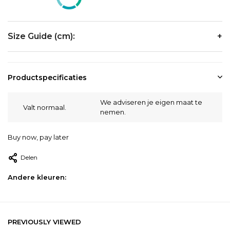
Size Guide (cm):
Size
Chest
Waist
Hip
Productspecificaties
S
94-97
76-79
94-
We adviseren je eigen maat te
Valt normaal.
nemen.
M
99-102
81-84
99-
Buy now, pay later
L
105-109
88-91
105
Delen
XL
113-117
95-99
113-
Andere kleuren:
2XL
122-127
104-109
122-
PREVIOUSLY VIEWED