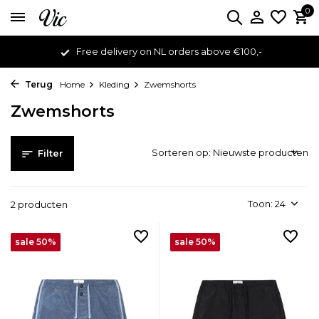
0
Free delivery on NL orders above €100,-
Terug
Home
Kleding
Zwemshorts
Zwemshorts
Sorteren op:
Filter
Toon:
2 producten
sale 50%
sale 50%