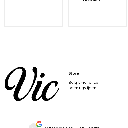
Store
Bekijk hier onze
openingstijden
4.1
Wij scoren een
4.1
op
Google