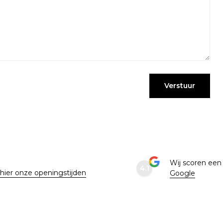
Verstuur
e
Wij scoren ee
4.1
 hier onze openingstijden
Google