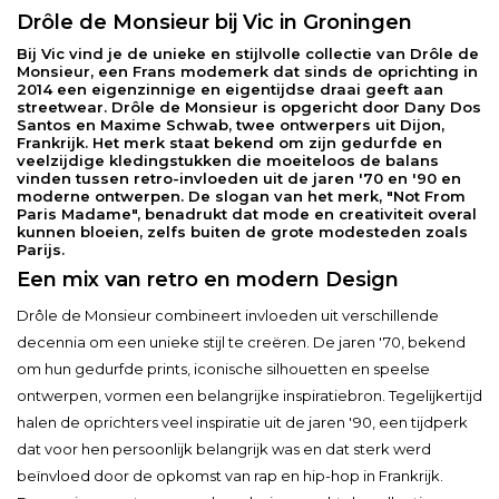
Drôle de Monsieur bij Vic in Groningen
Bij Vic vind je de unieke en stijlvolle collectie van Drôle de
Monsieur, een Frans modemerk dat sinds de oprichting in
2014 een eigenzinnige en eigentijdse draai geeft aan
streetwear. Drôle de Monsieur is opgericht door Dany Dos
Santos en Maxime Schwab, twee ontwerpers uit Dijon,
Frankrijk. Het merk staat bekend om zijn gedurfde en
veelzijdige kledingstukken die moeiteloos de balans
vinden tussen retro-invloeden uit de jaren '70 en '90 en
moderne ontwerpen. De slogan van het merk, "Not From
Paris Madame", benadrukt dat mode en creativiteit overal
kunnen bloeien, zelfs buiten de grote modesteden zoals
Parijs.
Een mix van retro en modern Design
Drôle de Monsieur combineert invloeden uit verschillende
decennia om een unieke stijl te creëren. De jaren '70, bekend
om hun gedurfde prints, iconische silhouetten en speelse
ontwerpen, vormen een belangrijke inspiratiebron. Tegelijkertijd
halen de oprichters veel inspiratie uit de jaren '90, een tijdperk
dat voor hen persoonlijk belangrijk was en dat sterk werd
beïnvloed door de opkomst van rap en hip-hop in Frankrijk.