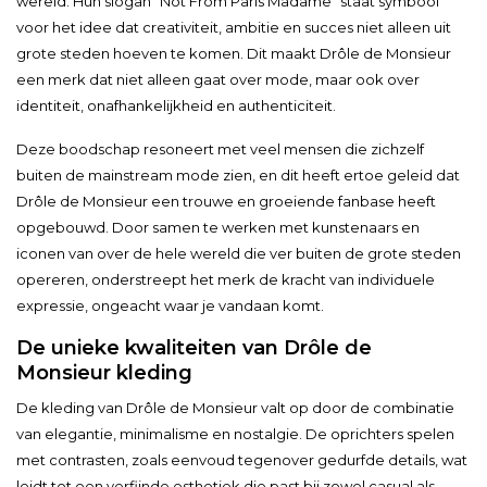
wereld. Hun slogan "Not From Paris Madame" staat symbool
voor het idee dat creativiteit, ambitie en succes niet alleen uit
grote steden hoeven te komen. Dit maakt Drôle de Monsieur
een merk dat niet alleen gaat over mode, maar ook over
identiteit, onafhankelijkheid en authenticiteit.
Deze boodschap resoneert met veel mensen die zichzelf
buiten de mainstream mode zien, en dit heeft ertoe geleid dat
Drôle de Monsieur een trouwe en groeiende fanbase heeft
opgebouwd. Door samen te werken met kunstenaars en
iconen van over de hele wereld die ver buiten de grote steden
opereren, onderstreept het merk de kracht van individuele
expressie, ongeacht waar je vandaan komt.
De unieke kwaliteiten van Drôle de
Monsieur kleding
De kleding van Drôle de Monsieur valt op door de combinatie
van elegantie, minimalisme en nostalgie. De oprichters spelen
met contrasten, zoals eenvoud tegenover gedurfde details, wat
leidt tot een verfijnde esthetiek die past bij zowel casual als