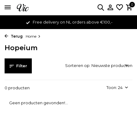
0
Free delivery on NL orders above €100,-
Terug
Home
Hopeium
Sorteren op:
Filter
Toon:
0 producten
Geen producten gevonden!...