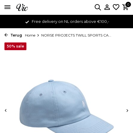
0
Free delivery on NL orders above €100,-
Terug
Home
NORSE PROJECTS TWILL SPORTS CA...
50% sale