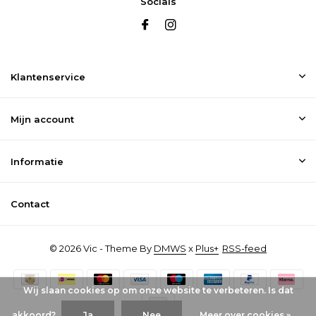
Socials
Klantenservice
Mijn account
Informatie
Contact
© 2026 Vic - Theme By
DMWS
x
Plus+
RSS-feed
Wij slaan cookies op om onze website te verbeteren. Is dat
akkoord?
Ja
Nee
Meer over cookies »