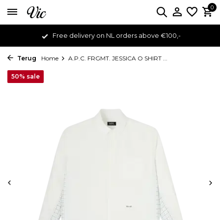
0
Free delivery on NL orders above €100,-
Terug
Home
A.P.C. FRGMT. JESSICA O SHIRT ...
50% sale