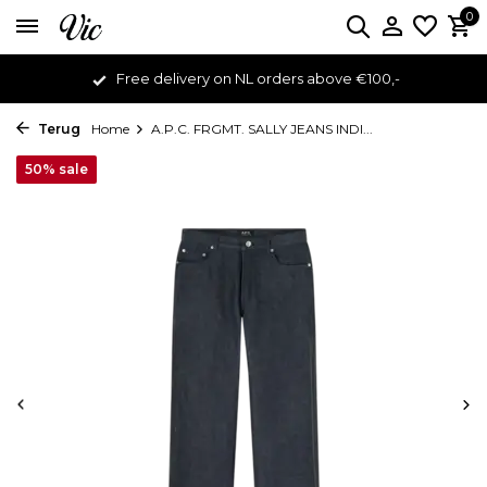
0
Free delivery on NL orders above €100,-
Terug
Home
A.P.C. FRGMT. SALLY JEANS INDI...
50% sale