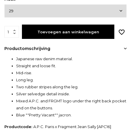
Toevoegen aan winkelwagen
Productomschrijving
Japanese raw denim material.
Straight and loose fit.
Mid-rise.
Long leg.
Two rubber stripes along the leg.
Silver selvedge detail inside.
Mixed A.P.C. and FRGMT logo under the right back pocket
and on the buttons.
Blue ""Pretty Vacant"" jacron.
Productcode:
A.P.C. Paris x Fragment Jean Sally [APC16]