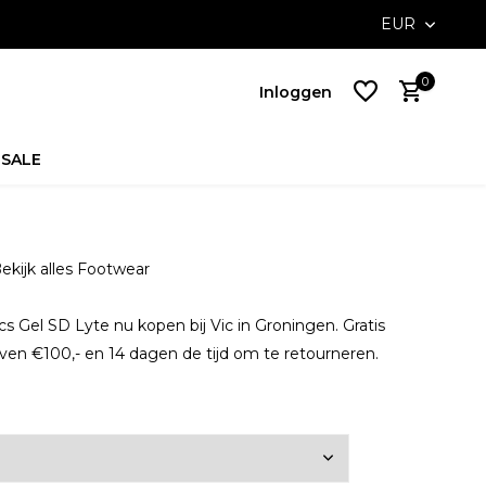
ossible with Klarna
Free delivery on NL orders above €100,-
EUR
0
Inloggen
SALE
Account
aanmaken
ekijk alles Footwear
Account
aanmaken
s Gel SD Lyte nu kopen bij Vic in Groningen. Gratis
en €100,- en 14 dagen de tijd om te retourneren.