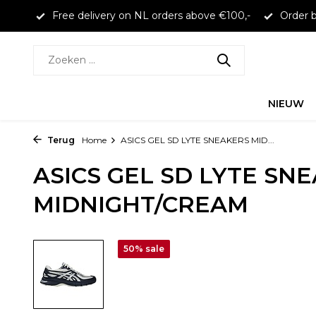
larna
Free delivery on NL orders above €100,-
Order b
NIEUW
Terug
Home
ASICS GEL SD LYTE SNEAKERS MID...
ASICS GEL SD LYTE SN
MIDNIGHT/CREAM
50% sale