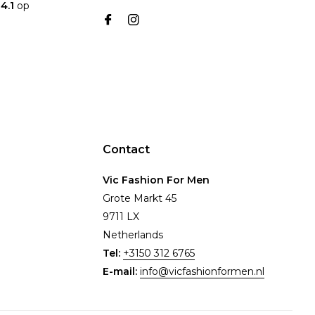
n
4.1
op
Contact
Vic Fashion For Men
Grote Markt 45
9711 LX
Netherlands
Tel:
+3150 312 6765
E-mail:
info@vicfashionformen.nl