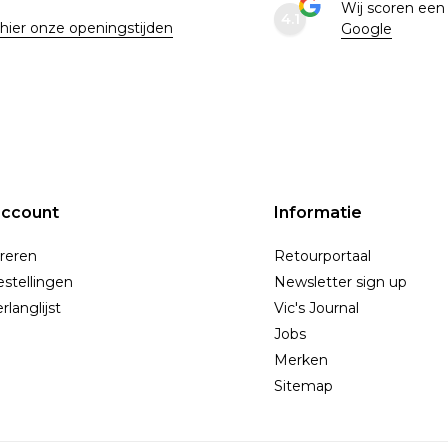
Wij scoren ee
4.1
 hier onze openingstijden
Google
account
Informatie
reren
Retourportaal
estellingen
Newsletter sign up
rlanglijst
Vic's Journal
Jobs
Merken
Sitemap