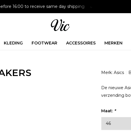
efore 16:00 to receive same day shipping
Paying later is p
KLEDING
FOOTWEAR
ACCESSOIRES
MERKEN
EAKERS
Merk:
Asics
B
De nieuwe Asic
verzending bov
Maat:
*