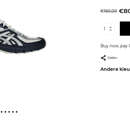
€80
€160,00
Buy now, pay l
Delen
Andere kleu