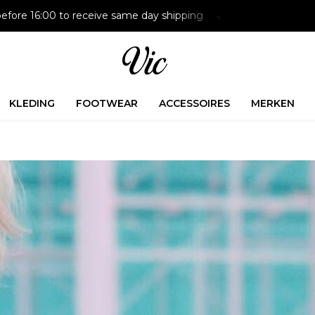
Paying later is possible with Klarna
Free delivery on NL or
KLEDING
FOOTWEAR
ACCESSOIRES
MERKEN