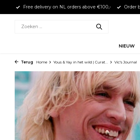
100,-
Order before 16:00 to receive same day shipping
NIEUW
Terug
Home
Yous & Yay in het wild | Curat...
Vic's Journal