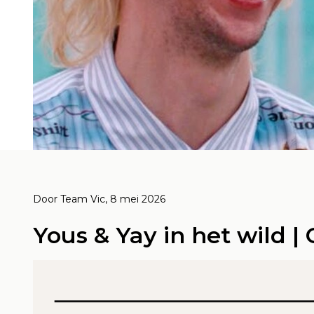
2026
Door Team Vic, 4 februari 2026
Door Te
ON Running: The
Vic
Door
Team Vic
, 8 mei 2026
ame
Swiss brand
GR
Yous & Yay in het wild | 
ty
redefining
TH
performance
Arc