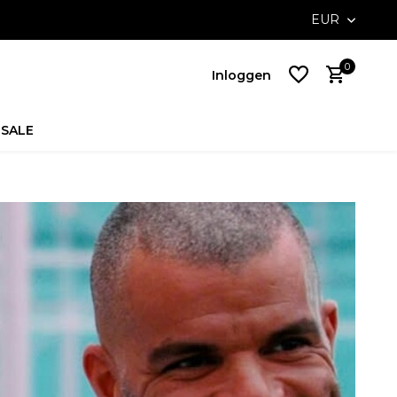
ders above €100,-
EUR
0
Inloggen
SALE
Account
aanmaken
Account
aanmaken