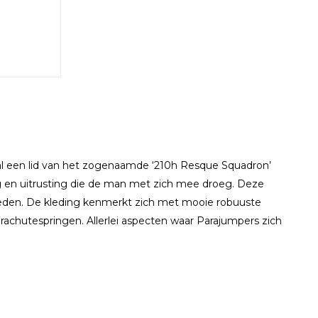
al een lid van het zogenaamde ‘210h Resque Squadron’
g en uitrusting die de man met zich mee droeg. Deze
eden. De kleding kenmerkt zich met mooie robuuste
achutespringen. Allerlei aspecten waar Parajumpers zich