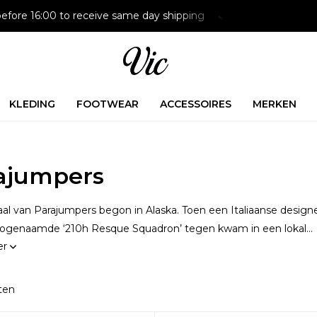
efore 16:00 to receive same day shipping
Paying later is p
KLEDING
FOOTWEAR
ACCESSOIRES
MERKEN
ajumpers
al van Parajumpers begon in Alaska. Toen een Italiaanse design
zogenaamde ‘210h Resque Squadron’ tegen kwam in een lokal...
er
ten