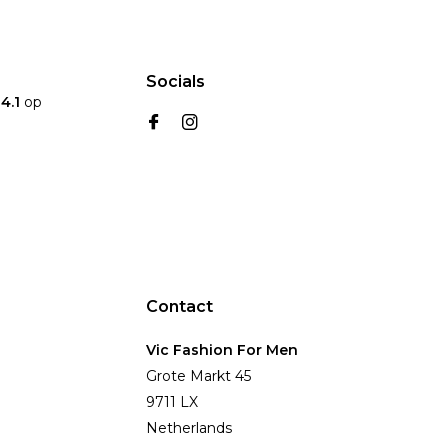
Socials
n
4.1
op
Contact
Vic Fashion For Men
Grote Markt 45
9711 LX
Netherlands