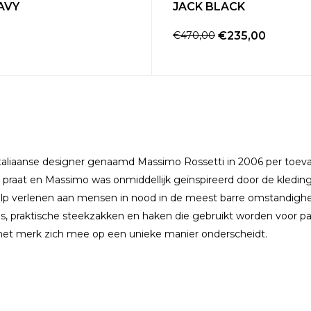
AVY
JACK BLACK
€470,00
€235,00
Italiaanse designer genaamd Massimo Rossetti in 2006 per toev
 praat en Massimo was onmiddellijk geïnspireerd door de kledin
ulp verlenen aan mensen in nood in de meest barre omstandigh
, praktische steekzakken en haken die gebruikt worden voor par
 het merk zich mee op een unieke manier onderscheidt.