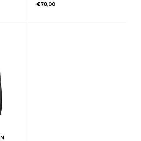
€70,00
ON