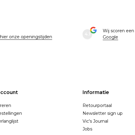
e
Wij scoren ee
4.1
 hier onze openingstijden
Google
account
Informatie
reren
Retourportaal
estellingen
Newsletter sign up
rlanglijst
Vic's Journal
Jobs