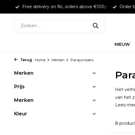
larna
Free delivery on NL orders above €100,-
Order b
NIEUW
Terug
Home
Merken
Parajumpers
Par
Merken
Prijs
Het verha
van het 
Merken
Lees me
Kleur
8 produc