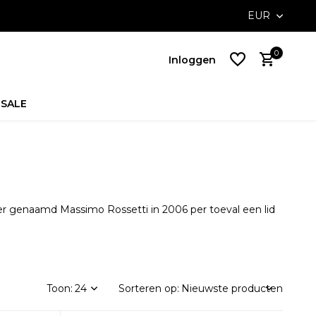
ossible with Klarna
Free delivery on NL orders above €100,-
EUR
0
Inloggen
SALE
Account
aanmaken
Account
aanmaken
er genaamd Massimo Rossetti in 2006 per toeval een lid
Toon:
Sorteren op: