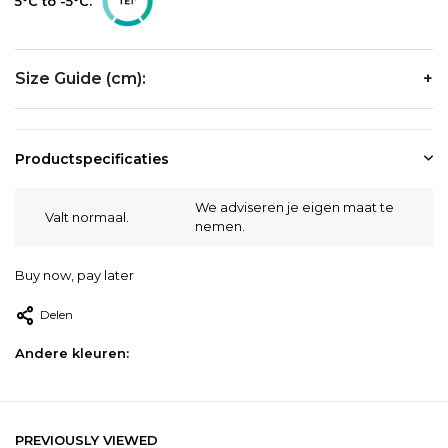
5°C to -5°C.
Size Guide (cm):
Size
Chest
Waist
Productspecificaties
S
94-97
76-79
We adviseren je eigen maat te
Valt normaal.
nemen.
M
99-102
81-84
9
Buy now, pay later
L
105-109
88-91
1
Delen
XL
113-117
95-99
1
Andere kleuren:
2XL
122-127
104-109
1
PREVIOUSLY VIEWED