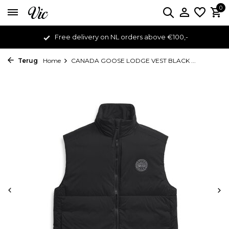
0
Free delivery on NL orders above €100,-
Terug
Home
CANADA GOOSE LODGE VEST BLACK ...