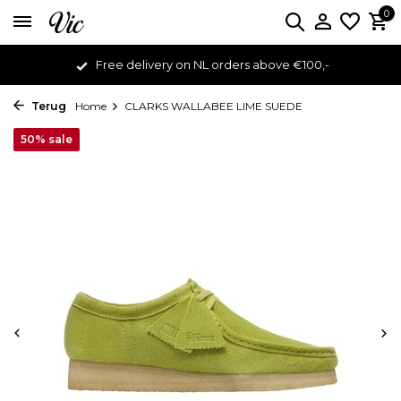
0
Free delivery on NL orders above €100,-
Terug
Home
CLARKS WALLABEE LIME SUEDE
50% sale