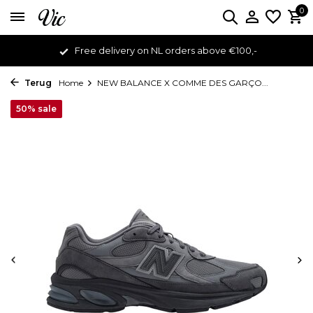
0
Free delivery on NL orders above €100,-
Terug
Home
NEW BALANCE X COMME DES GARÇO...
50% sale