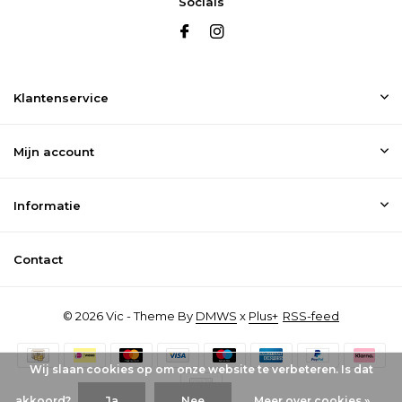
Socials
Klantenservice
Mijn account
Informatie
Contact
© 2026 Vic - Theme By
DMWS
x
Plus+
RSS-feed
Wij slaan cookies op om onze website te verbeteren. Is dat
akkoord?
Ja
Nee
Meer over cookies »