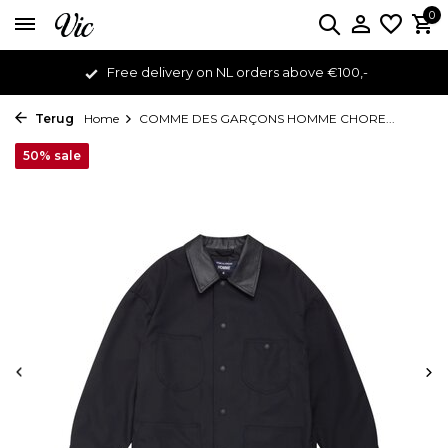
0
Free delivery on NL orders above €100,-
Terug
Home
COMME DES GARÇONS HOMME CHORE...
50% sale