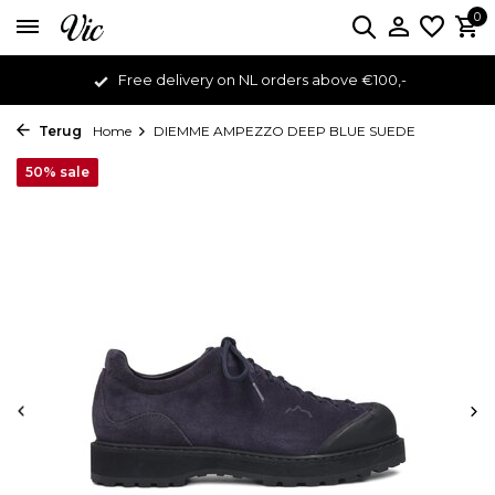
0
Free delivery on NL orders above €100,-
Terug
Home
DIEMME AMPEZZO DEEP BLUE SUEDE
50% sale