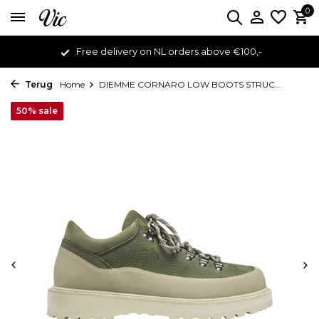
0
Free delivery on NL orders above €100,-
Terug
Home
DIEMME CORNARO LOW BOOTS STRUC...
50% sale