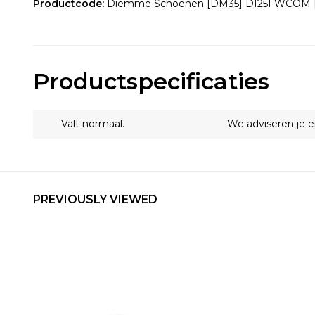
Productcode:
Diemme Schoenen [DM35] DI25FWCOM 
Productspecificaties
Valt normaal.
We adviseren je 
PREVIOUSLY VIEWED