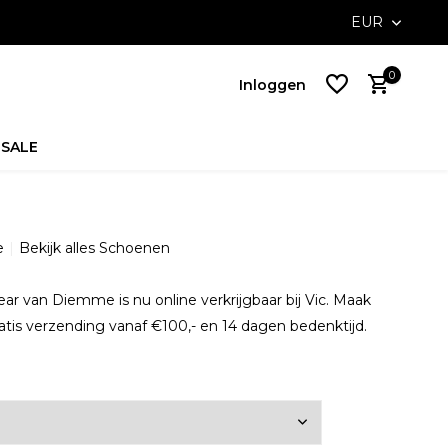
ossible with Klarna
Free delivery on NL orders above €100,-
EUR
0
Inloggen
SALE
Account
aanmaken
e
Bekijk alles Schoenen
Account
aanmaken
r van Diemme is nu online verkrijgbaar bij Vic. Maak
atis verzending vanaf €100,- en 14 dagen bedenktijd.