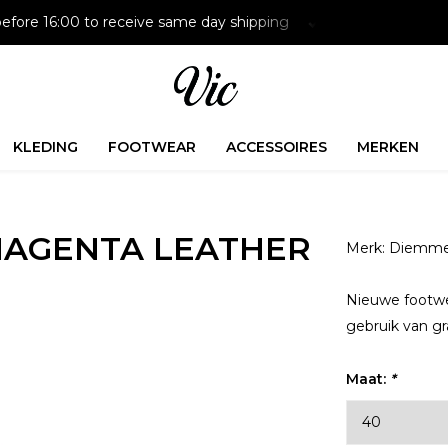
efore 16:00 to receive same day shipping
Paying later is p
KLEDING
FOOTWEAR
ACCESSOIRES
MERKEN
AGENTA LEATHER
Merk:
Diemm
Nieuwe footwea
gebruik van gr
Maat:
*