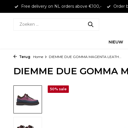
larna
Free delivery on NL orders above €100,-
Order b
NIEUW
Terug
Home
DIEMME DUE GOMMA MAGENTA LEATH...
DIEMME DUE GOMMA M
50% sale