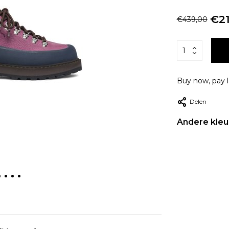
€21
€439,00
Buy now, pay l
Delen
Andere kleu