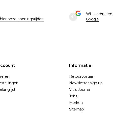
e
Wij scoren ee
4.1
 hier onze openingstijden
Google
account
Informatie
reren
Retourportaal
estellingen
Newsletter sign up
rlanglijst
Vic's Journal
Jobs
Merken
Sitemap