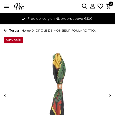
0
Free delivery on NL orders above €100,-
Terug
Home
DRÔLE DE MONSIEUR FOULARD TRO...
50% sale