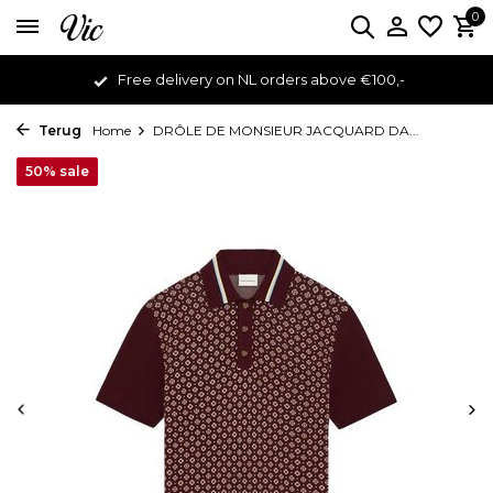
0
Free delivery on NL orders above €100,-
Terug
Home
DRÔLE DE MONSIEUR JACQUARD DA...
50% sale