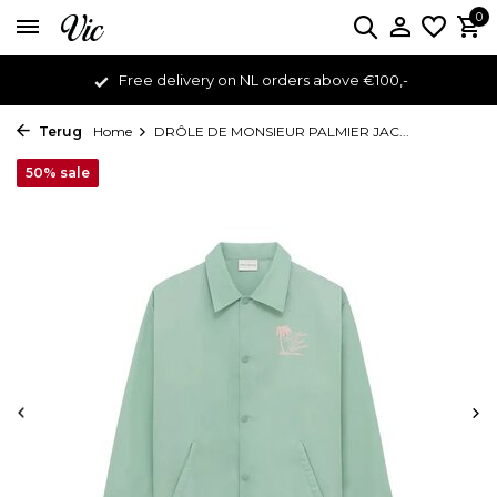
0
Free delivery on NL orders above €100,-
Terug
Home
DRÔLE DE MONSIEUR PALMIER JAC...
50% sale