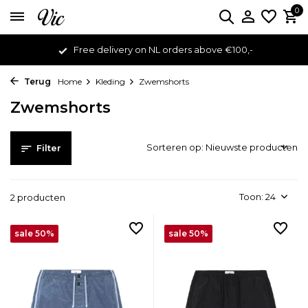
0
Free delivery on NL orders above €100,-
Terug
Home
Kleding
Zwemshorts
Zwemshorts
Sorteren op:
Filter
Toon:
2 producten
sale 50%
sale 50%