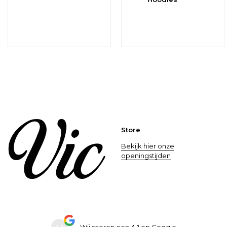
Store
Bekijk hier onze
openingstijden
4.1
Wij scoren een
4.1
op
Google