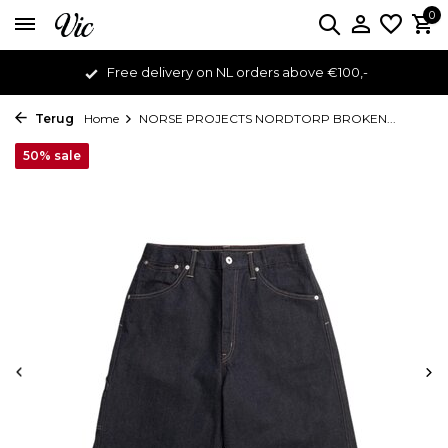
0
Free delivery on NL orders above €100,-
Terug
Home
NORSE PROJECTS NORDTORP BROKEN...
50% sale