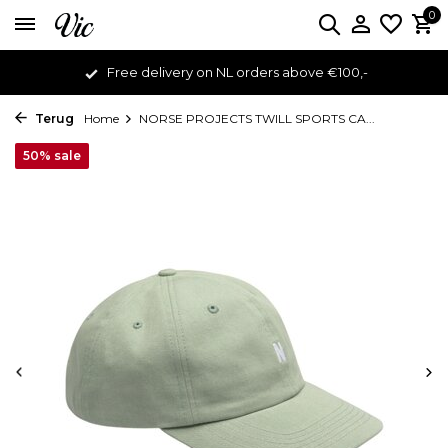
0
Free delivery on NL orders above €100,-
Terug
Home
NORSE PROJECTS TWILL SPORTS CA...
50% sale