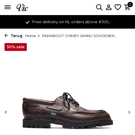
0
Free delivery on NL orders above €100,-
Terug
Home
PARABOOT CHIMEY JANNU SCHOENEN...
50% sale