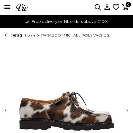
0
Free delivery on NL orders above €100,-
Terug
Home
PARABOOT MICHAEL POILS VACHE S...