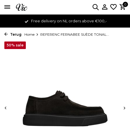
0
Free delivery on NL orders above €100,-
Terug
Home
REFERENC FERNABEE SUÈDE TONAL...
50% sale