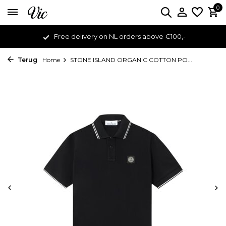
0
Free delivery on NL orders above €100,-
Terug
Home
STONE ISLAND ORGANIC COTTON PO...