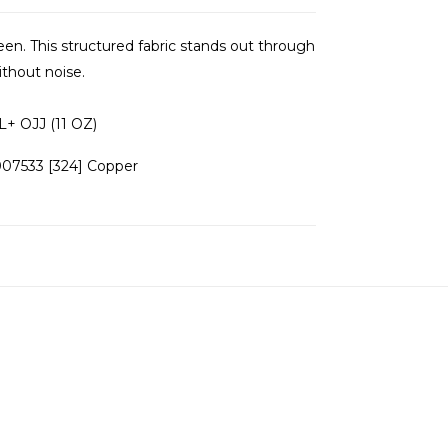
een. This structured fabric stands out through
ithout noise.
 OJJ (11 OZ)
07533 [324] Copper