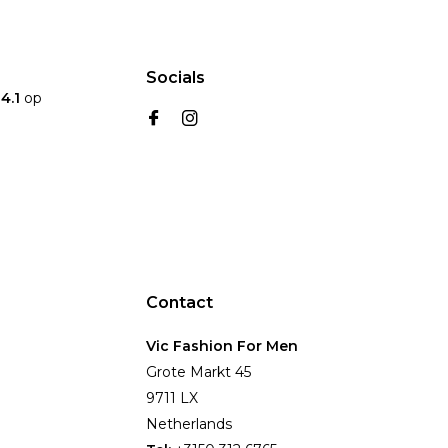
Socials
n
4.1
op
Contact
Vic Fashion For Men
Grote Markt 45
9711 LX
Netherlands