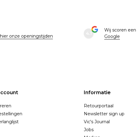
e
Wij scoren ee
4.1
 hier onze openingstijden
Google
account
Informatie
reren
Retourportaal
estellingen
Newsletter sign up
rlanglijst
Vic's Journal
Jobs