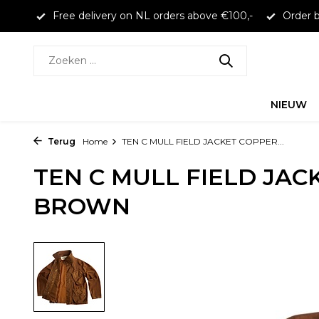
larna
Free delivery on NL orders above €100,-
Order b
NIEUW
Terug
Home
TEN C MULL FIELD JACKET COPPER...
TEN C MULL FIELD JAC
BROWN