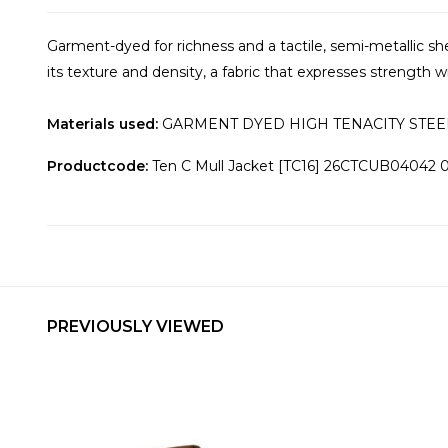
Garment-dyed for richness and a tactile, semi-metallic sh
its texture and density, a fabric that expresses strength w
Materials used:
GARMENT DYED HIGH TENACITY STEEL+
Productcode:
Ten C Mull Jacket [TC16] 26CTCUB04042 0
PREVIOUSLY VIEWED