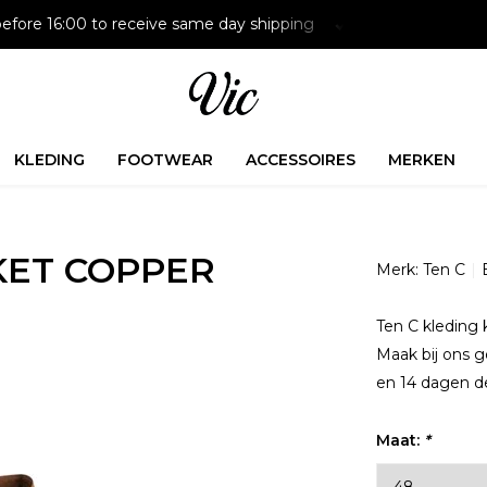
efore 16:00 to receive same day shipping
Paying later is p
KLEDING
FOOTWEAR
ACCESSOIRES
MERKEN
KET COPPER
Merk:
Ten C
Ten C kleding 
Maak bij ons g
en 14 dagen de
Maat:
*