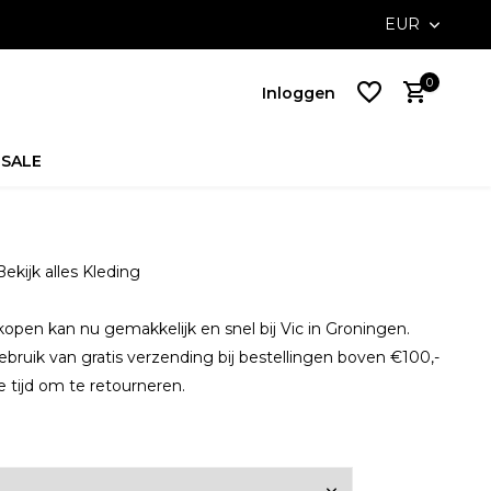
ossible with Klarna
Free delivery on NL orders above €100,-
EUR
0
Inloggen
SALE
Account
aanmaken
Bekijk alles Kleding
Account
aanmaken
kopen kan nu gemakkelijk en snel bij Vic in Groningen.
ebruik van gratis verzending bij bestellingen boven €100,-
 tijd om te retourneren.