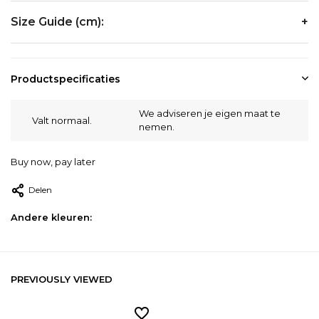
Size Guide (cm):
Size
Chest
Waist
Hip
Productspecificaties
M
99-102
81-84
99-
We adviseren je eigen maat te
Valt normaal.
nemen.
L
105-109
88-91
105
Buy now, pay later
XL
113-117
95-99
113-
Delen
Andere kleuren:
PREVIOUSLY VIEWED