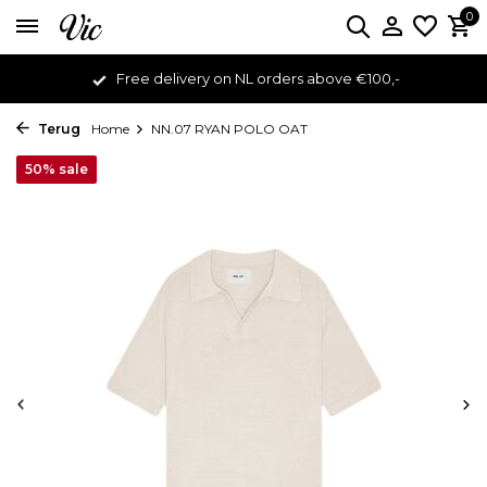
0
Free delivery on NL orders above €100,-
Terug
Home
NN.07 RYAN POLO OAT
50% sale