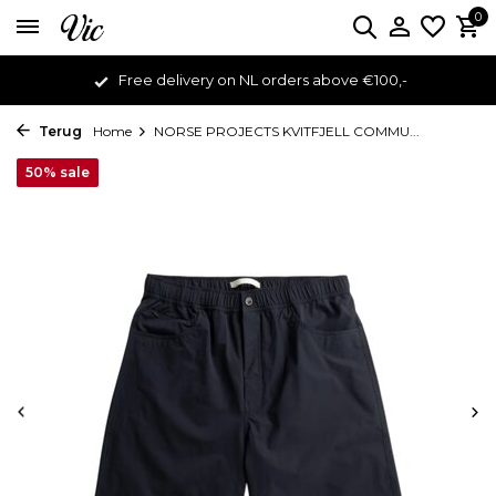
0
Free delivery on NL orders above €100,-
Terug
Home
NORSE PROJECTS KVITFJELL COMMU...
50% sale