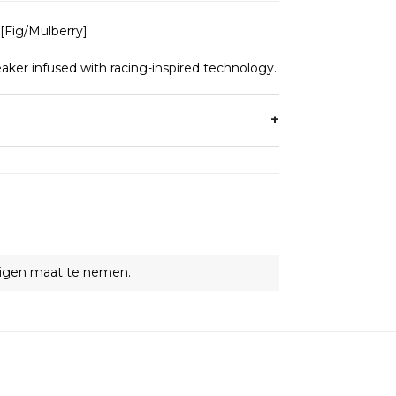
Fig/Mulberry]
eaker infused with racing-inspired technology.
JP
UK
25
6.5
eigen maat te nemen.
25.5
7
26
7.5