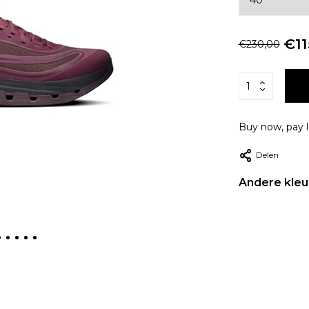
€11
€230,00
Buy now, pay l
Delen
Andere kleu