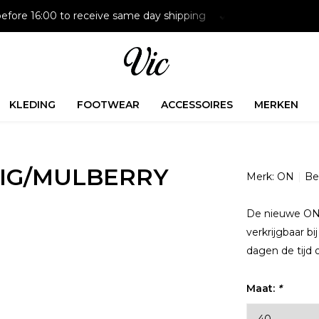
efore 16:00 to receive same day shipping
Paying later is p
KLEDING
FOOTWEAR
ACCESSOIRES
MERKEN
FIG/MULBERRY
Merk:
ON
Be
De nieuwe ON 
verkrijgbaar b
dagen de tijd 
Maat:
*