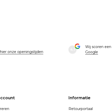
29.5
11
30
11.5
30.5
12
e
Wij scoren ee
4.1
 hier onze openingstijden
Google
account
Informatie
reren
Retourportaal