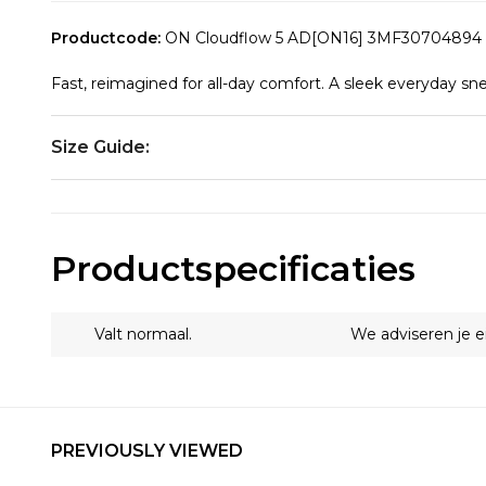
Productcode:
ON Cloudflow 5 AD[ON16] 3MF30704894 [
Fast, reimagined for all-day comfort. A sleek everyday sn
Size Guide:
EU
US
Productspecificaties
40
7
Valt normaal.
We adviseren je 
40.5
7.5
PREVIOUSLY VIEWED
41
8