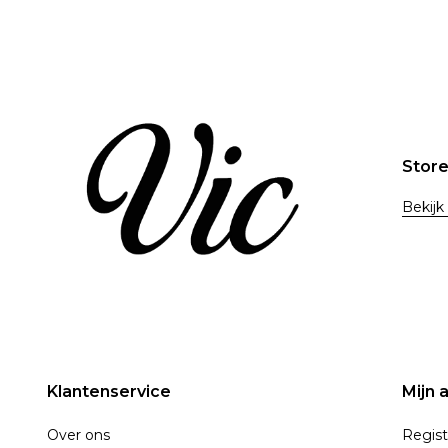
46
11.5
47
12
47.5
12.5
Stor
Bekijk
Klantenservice
Mijn 
Over ons
Regist