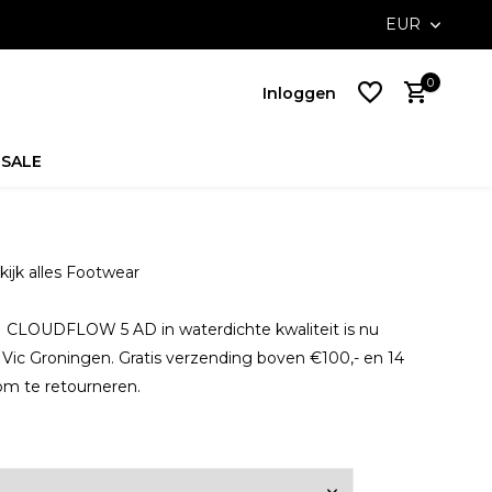
ossible with Klarna
Free delivery on NL orders above €100,-
EUR
0
Inloggen
SALE
Account
aanmaken
kijk alles Footwear
Account
aanmaken
CLOUDFLOW 5 AD in waterdichte kwaliteit is nu
ij Vic Groningen. Gratis verzending boven €100,- en 14
om te retourneren.