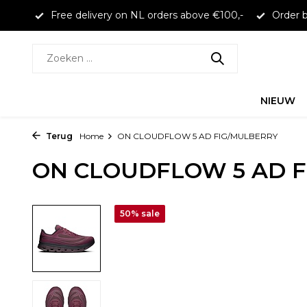
larna
Free delivery on NL orders above €100,-
Order b
NIEUW
Terug
Home
ON CLOUDFLOW 5 AD FIG/MULBERRY
ON CLOUDFLOW 5 AD 
50% sale