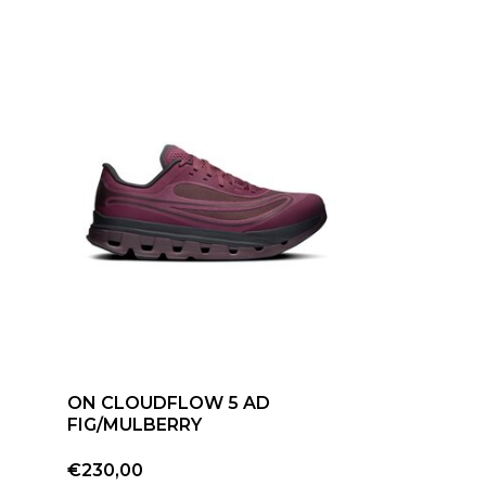
42
8.5
42.5
9
43
9.5
44
10
44.5
10.5
ON CLOUDFLOW 5 AD
FIG/MULBERRY
45
11
€230,00