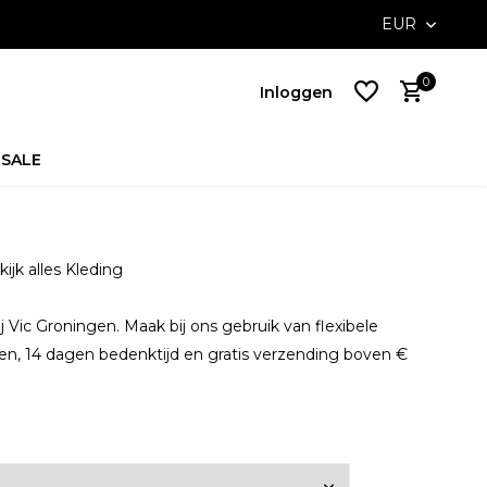
ossible with Klarna
Free delivery on NL orders above €100,-
EUR
0
Inloggen
SALE
Account
aanmaken
ijk alles Kleding
Account
aanmaken
 Vic Groningen. Maak bij ons gebruik van flexibele
n, 14 dagen bedenktijd en gratis verzending boven €