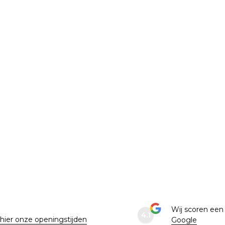
e
Wij scoren ee
4.1
 hier onze openingstijden
Google