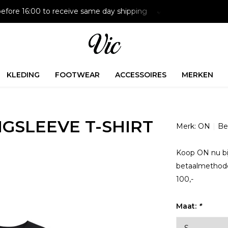
efore 16:00 to receive same day shipping
Paying later is p
KLEDING
FOOTWEAR
ACCESSOIRES
MERKEN
GSLEEVE T-SHIRT
Merk:
ON
Bek
Koop ON nu bij
betaalmethode
100,-
Maat:
*