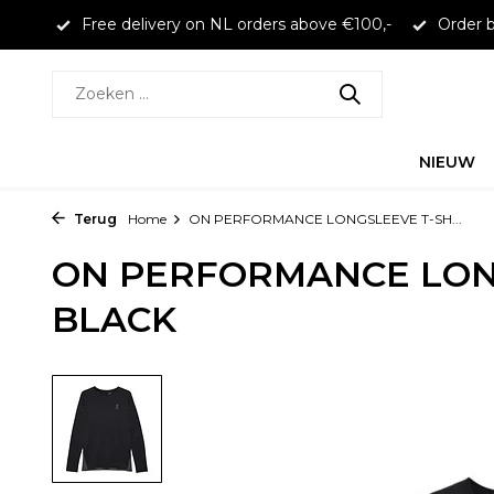
larna
Free delivery on NL orders above €100,-
Order b
NIEUW
Terug
Home
ON PERFORMANCE LONGSLEEVE T-SH...
ON PERFORMANCE LON
BLACK