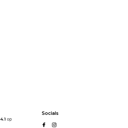
Socials
n
4.1
op