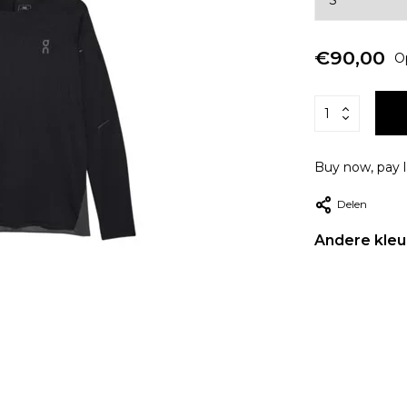
€90,00
O
Buy now, pay l
Delen
Andere kleu