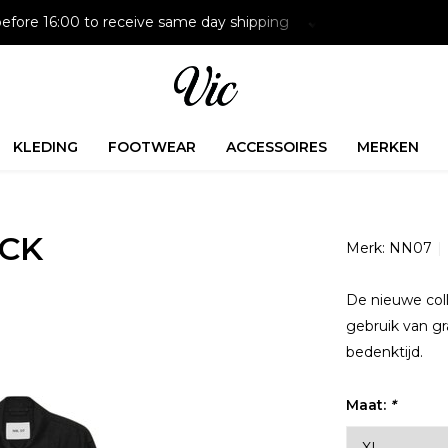
efore 16:00 to receive same day shipping
Paying later is p
KLEDING
FOOTWEAR
ACCESSOIRES
MERKEN
ACK
Merk:
NN07
De nieuwe coll
gebruik van gr
bedenktijd.
Maat:
*