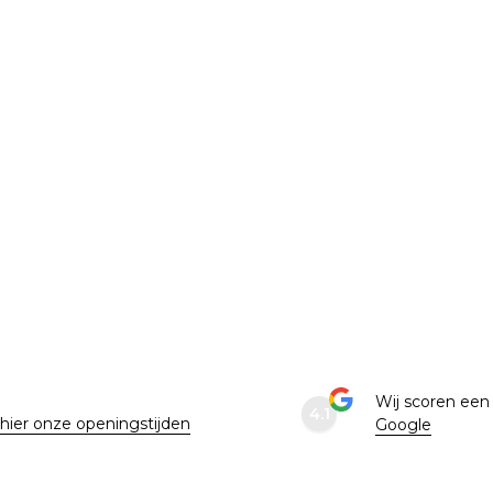
e
Wij scoren ee
4.1
 hier onze openingstijden
Google