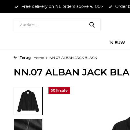
larna
Free delivery on NL orders above €100,-
Order b
NIEUW
Terug
Home
NN.07 ALBAN JACK BLACK
NN.07 ALBAN JACK BL
50% sale