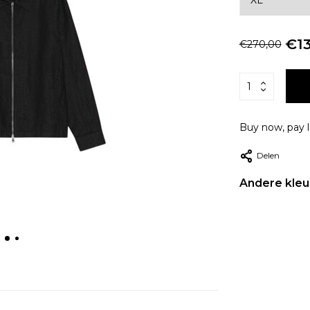
€13
€270,00
Buy now, pay l
Delen
Andere kleu