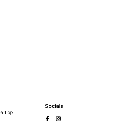
Socials
n
4.1
op