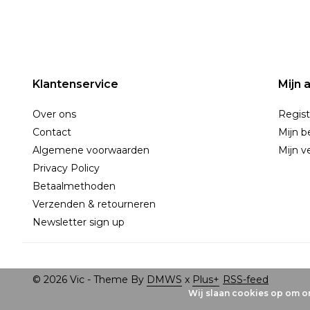
Klantenservice
Mijn 
Over ons
Regist
Contact
Mijn b
Algemene voorwaarden
Mijn ve
Privacy Policy
Betaalmethoden
Verzenden & retourneren
Newsletter sign up
© 2026 Vic - Theme By
DMWS
x
Plus+
RSS-feed
Wij slaan cookies op om on