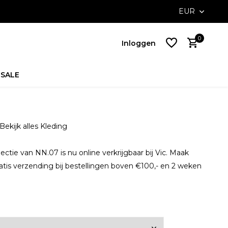
ossible with Klarna
Free delivery on NL orders above €100,-
EUR
0
Inloggen
SALE
Account
aanmaken
Bekijk alles Kleding
Account
aanmaken
ectie van NN.07 is nu online verkrijgbaar bij Vic. Maak
atis verzending bij bestellingen boven €100,- en 2 weken